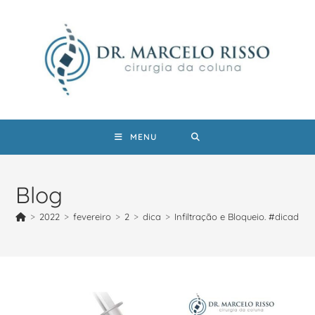
MENU
Blog
>
2022
>
fevereiro
>
2
>
dica
>
Infiltração e Bloqueio. #dicadrma