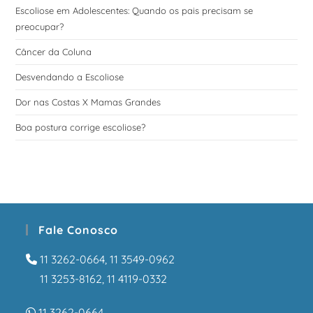
Escoliose em Adolescentes: Quando os pais precisam se
preocupar?
Câncer da Coluna
Desvendando a Escoliose
Dor nas Costas X Mamas Grandes
Boa postura corrige escoliose?
Fale Conosco
11 3262-0664
,
11 3549-0962
11 3253-8162
,
11 4119-0332
11 3262-0664